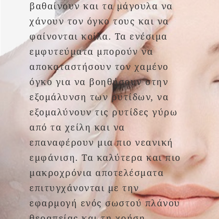
βαθαίνουν και τα μάγουλα να
χάνουν τον όγκο τους και να
φαίνονται κοίλα. Τα ενέσιμα
εμφυτεύματα μπορούν να
αποκαταστήσουν τον χαμένο
όγκο για να βοηθήσουν στην
εξομάλυνση των ρυτίδων, να
εξομαλύνουν τις ρυτίδες γύρω
από τα χείλη και να
επαναφέρουν μια πιο νεανική
εμφάνιση. Τα καλύτερα και πιο
μακροχρόνια αποτελέσματα
επιτυγχάνονται με την
εφαρμογή ενός σωστού πλάνου
θεραπείας και τη χρήση